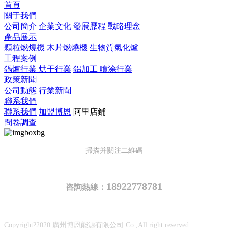
首頁
關于我們
公司簡介
企業文化
發展歷程
戰略理念
產品展示
顆粒燃燒機
木片燃燒機
生物質氣化爐
工程案例
鍋爐行業
烘干行業
鋁加工
噴涂行業
政策新聞
公司動態
行業新聞
聯系我們
聯系我們
加盟博恩
阿里店鋪
問卷調查
掃描并關注二維碼
18922778781
咨詢熱線：
Copyright?2020 廣州博恩能源有限公司 Co.,All right reserved.