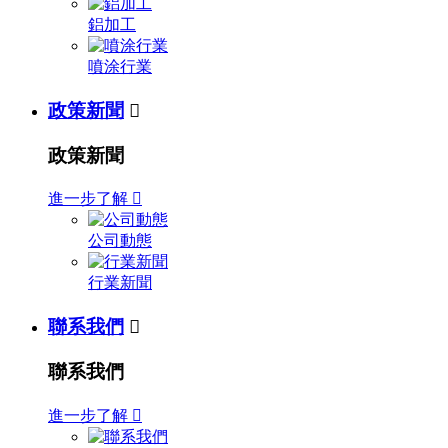
鋁加工
噴涂行業
政策新聞

政策新聞
進一步了解

公司動態
行業新聞
聯系我們

聯系我們
進一步了解
