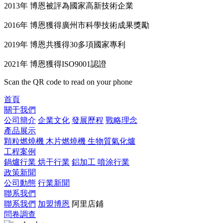
2013年 博恩被評為國家高新技術企業
2016年 博恩獲得廣州市科學技術成果獎勵
2019年 博恩共獲得30多項國家專利
2021年 博恩獲得ISO9001認證
Scan the QR code to read on your phone
首頁
關于我們
公司簡介
企業文化
發展歷程
戰略理念
產品展示
顆粒燃燒機
木片燃燒機
生物質氣化爐
工程案例
鍋爐行業
烘干行業
鋁加工
噴涂行業
政策新聞
公司動態
行業新聞
聯系我們
聯系我們
加盟博恩
阿里店鋪
問卷調查