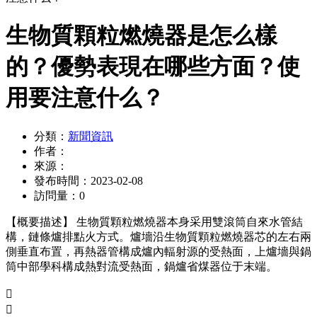
生物質顆粒燃燒器是怎么樣
的？優勢表現在哪些方面？使
用要注意什么？
分類：
新聞資訊
作者：
來源：
發布時間：
2023-02-08
訪問量：
0
【概要描述】
生物質顆粒燃燒器本身采用雙滾筒自來水管結
構，鏈條爐排點火方式。爐墻沿生物質顆粒燃燒器芯的左右兩
側垂直布置，再熱器管構成爐內輻射源的受熱面，上爐墻與鍋
筒中部學科構成熱對流受熱面，鍋爐省煤器位于末端。

