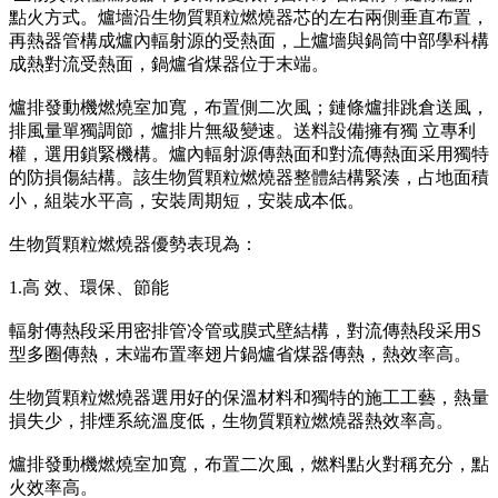
點火方式。爐墻沿生物質顆粒燃燒器芯的左右兩側垂直布置，
再熱器管構成爐內輻射源的受熱面，上爐墻與鍋筒中部學科構
成熱對流受熱面，鍋爐省煤器位于末端。
爐排發動機燃燒室加寬，布置側二次風；鏈條爐排跳倉送風，
排風量單獨調節，爐排片無級變速。送料設備擁有獨 立專利
權，選用鎖緊機構。爐內輻射源傳熱面和對流傳熱面采用獨特
的防損傷結構。該生物質顆粒燃燒器整體結構緊湊，占地面積
小，組裝水平高，安裝周期短，安裝成本低。
生物質顆粒燃燒器優勢表現為：
1.高 效、環保、節能
輻射傳熱段采用密排管冷管或膜式壁結構，對流傳熱段采用S
型多圈傳熱，末端布置率翅片鍋爐省煤器傳熱，熱效率高。
生物質顆粒燃燒器選用好的保溫材料和獨特的施工工藝，熱量
損失少，排煙系統溫度低，生物質顆粒燃燒器熱效率高。
爐排發動機燃燒室加寬，布置二次風，燃料點火對稱充分，點
火效率高。