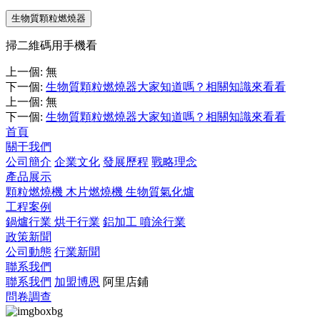
生物質顆粒燃燒器
掃二維碼用手機看
上一個
:
無
下一個
:
生物質顆粒燃燒器大家知道嗎？相關知識來看看
上一個
:
無
下一個
:
生物質顆粒燃燒器大家知道嗎？相關知識來看看
首頁
關于我們
公司簡介
企業文化
發展歷程
戰略理念
產品展示
顆粒燃燒機
木片燃燒機
生物質氣化爐
工程案例
鍋爐行業
烘干行業
鋁加工
噴涂行業
政策新聞
公司動態
行業新聞
聯系我們
聯系我們
加盟博恩
阿里店鋪
問卷調查